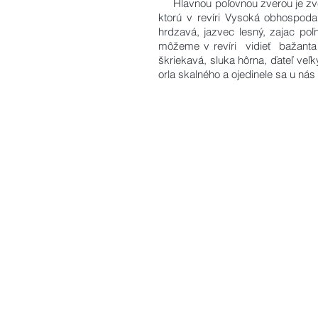
Hlavnou poľovnou zverou je zver j
ktorú v revíri Vysoká obhospoda
hrdzavá, jazvec lesný, zajac poľ
môžeme v revíri vidieť bažanta 
škriekavá, sluka hôrna, ďateľ veľk
orla skalného a ojedinele sa u nás