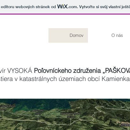
v editoru webových stránek od
.com
. Vytvořte si svůj vlastní ješ
Domov
O nás
evír VYSOKÁ
Poľovníckeho združenia „PAŠKOV
tiera v katastrálnych územiach obcí Kamienka