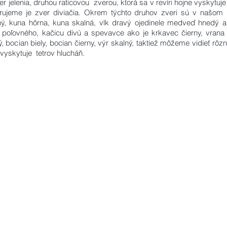
elenia, druhou raticovou zverou, ktorá sa v revíri hojne vyskytuje
rujeme je zver diviačia. Okrem týchto druhov zveri sú v našom re
ný, kuna hôrna, kuna skalná, vlk dravý ojedinele medveď hnedý a 
poľovného, kačicu divú a spevavce ako je krkavec čierny, vrana t
ý, bocian biely, bocian čierny, výr skalný, taktiež môžeme vidieť rô
 vyskytuje tetrov hlucháň.