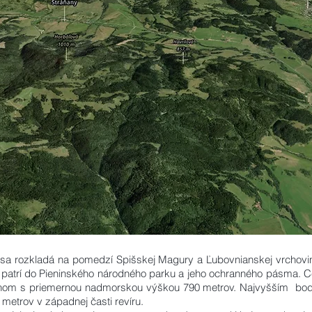
sa rozkladá na pomedzí Spišskej Magury a Ľubovnianskej vrchoviny
u patrí do Pieninského národného parku a jeho ochranného pásma. C
énom s priemernou nadmorskou výškou 790 metrov. Najvyšším bod
etrov v západnej časti revíru.