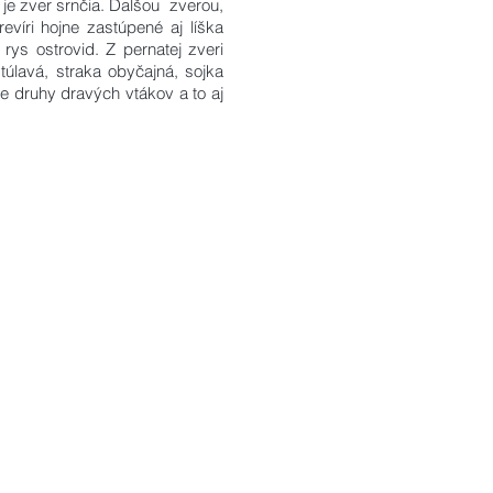
 je zver srnčia. Ďalšou zverou,
víri hojne zastúpené aj líška
rys ostrovid. Z pernatej zveri
úlavá, straka obyčajná, sojka
zne druhy dravých vtákov a to aj