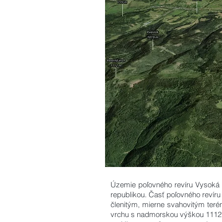
Územie poľovného revíru Vysoká 
republikou. Časť poľovného revír
členitým, mierne svahovitým ter
vrchu s nadmorskou výškou 1112 m