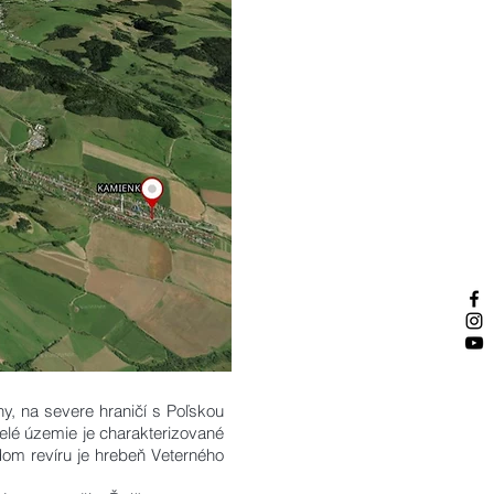
, na severe hraničí s Poľskou
elé územie je charakterizované
om revíru je hrebeň Veterného