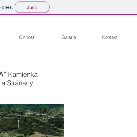
tě dnes.
Začít
Činnosť
Galéria
Kontakt
A“
Kamienka
 a Stráňany.